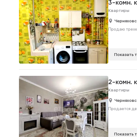
3-комн. 
Квартиры
Черняховс
Продаю трехко
Показать 
2-комн. 
Квартиры
Черняховс
Продается дву
Показать 