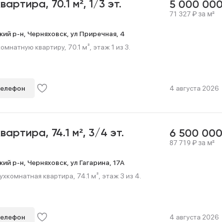
квартира,
70.1 м²,
1/3 эт.
5 000 00
71 327
₽
за м²
кий р-н,
Черняховск,
ул Приречная,
4
мнатную квартиру, 70.1 м², этаж 1 из 3.
телефон
4 августа 2026
квартира,
74.1 м²,
3/4 эт.
6 500 00
87 719
₽
за м²
кий р-н,
Черняховск,
ул Гагарина,
17А
хкомнатная квартира, 74.1 м², этаж 3 из 4.
телефон
4 августа 2026