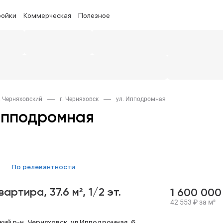
ройки
Коммерческая
Полезное
. Черняховский
г. Черняховск
ул. Ипподромная
Ипподромная
по релевантности
квартира,
37.6 м²,
1/2 эт.
1 600 00
42 553
₽
за м²
кий р-н,
Черняховск,
ул Ипподромная,
6