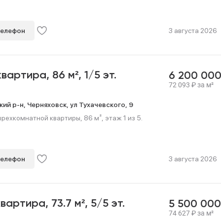
телефон
3 августа 2026
 квартира,
86 м²,
1/5 эт.
6 200 00
72 093
₽
за м²
кий р-н,
Черняховск,
ул Тухачевского,
9
ехкомнатной квартиры, 86 м², этаж 1 из 5.
телефон
3 августа 2026
квартира,
73.7 м²,
5/5 эт.
5 500 00
74 627
₽
за м²