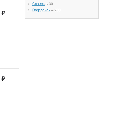
Славск
~ 30
Гвардейск
~ 200
₽
0
₽
0