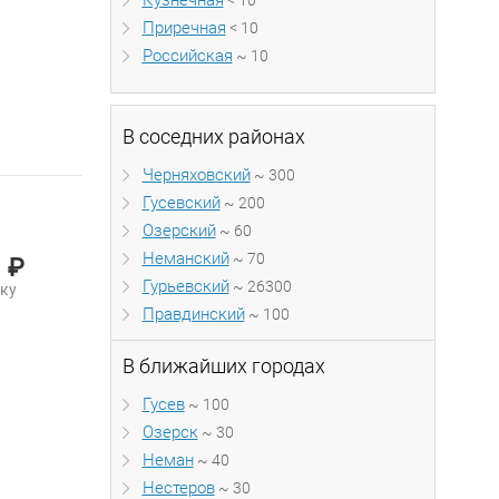
Кузнечная
< 10
Приречная
< 10
Российская
~ 10
В соседних районах
Черняховский
~ 300
Гусевский
~ 200
Озерский
~ 60
Неманский
~ 70
₽
0
Гурьевский
~ 26300
ку
Правдинский
~ 100
В ближайших городах
Гусев
~ 100
Озерск
~ 30
Неман
~ 40
Нестеров
~ 30