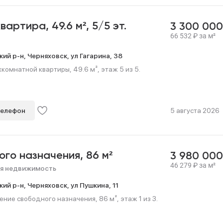
квартира,
49.6 м²,
5/5 эт.
3 300 00
66 532
₽
за м²
кий р-н,
Черняховск,
ул Гагарина,
38
омнатной квартиры, 49.6 м², этаж 5 из 5.
телефон
5 августа 2026
ого назначения,
86 м²
3 980 00
46 279
₽
за м²
я недвижимость
кий р-н,
Черняховск,
ул Пушкина,
11
ние свободного назначения, 86 м², этаж 1 из 3.