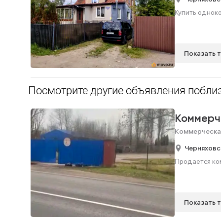
Купить одноко
Показать 
Посмотрите другие объявления поблиз
Коммерч
Коммерческа
Черняховс
Продается ком
Показать 