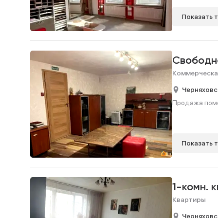
Показать 
Свободн
Коммерческа
Черняховс
Продажа помещ
Показать 
1-комн. 
Квартиры
Черняховс