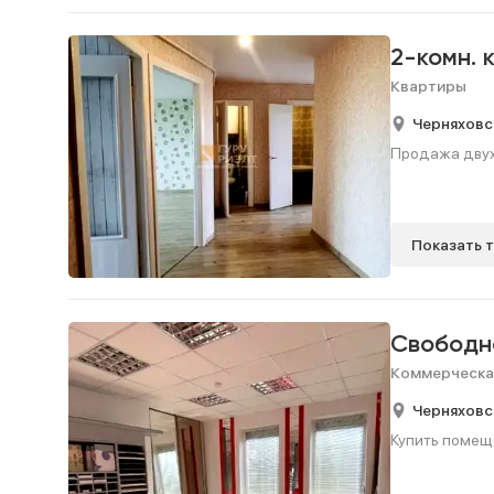
2-комн. 
Квартиры
Черняховс
Продажа двухк
Показать 
Свободн
Коммерческа
Черняховс
Купить помеще