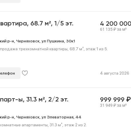
квартира,
68.7 м²,
1/5 эт.
4 200 00
61 135
₽
за м²
кий р-н,
Черняховск,
ул Пушкина,
30к1
продаже трехкомнатной квартиры, 68.7 м², этаж 1 из 5.
телефон
4 августа 2026
₽
апарт-ы,
31.3 м²,
2/2 эт.
999 999
31 949
₽
за м²
кий р-н,
Черняховск,
ул Элеваторная,
44
мнатные апартаменты, 31.3 м², этаж 2 из 2.