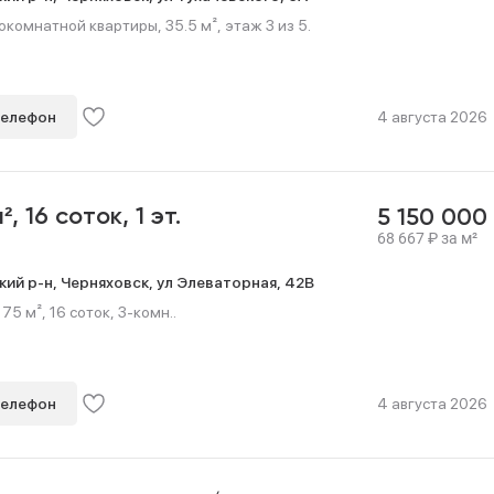
омнатной квартиры, 35.5 м², этаж 3 из 5.
телефон
4 августа 2026
м²,
16 соток,
1 эт.
5 150 000
68 667
₽
за м²
кий р-н,
Черняховск,
ул Элеваторная,
42В
5 м², 16 соток, 3-комн..
телефон
4 августа 2026