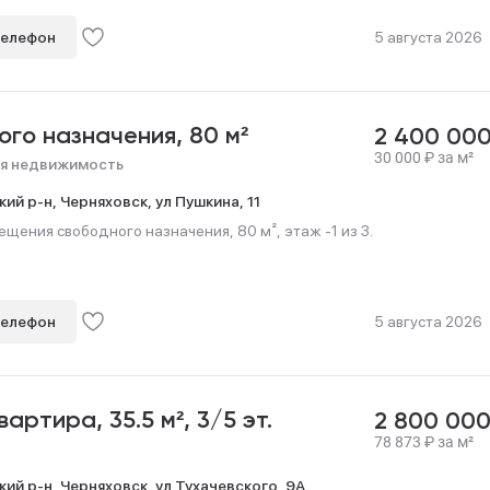
телефон
5 августа 2026
ого назначения,
80 м²
2 400 00
30 000
₽
за м²
я недвижимость
кий р-н,
Черняховск,
ул Пушкина,
11
ения свободного назначения, 80 м², этаж -1 из 3.
телефон
5 августа 2026
квартира,
35.5 м²,
3/5 эт.
2 800 00
78 873
₽
за м²
кий р-н,
Черняховск,
ул Тухачевского,
9А