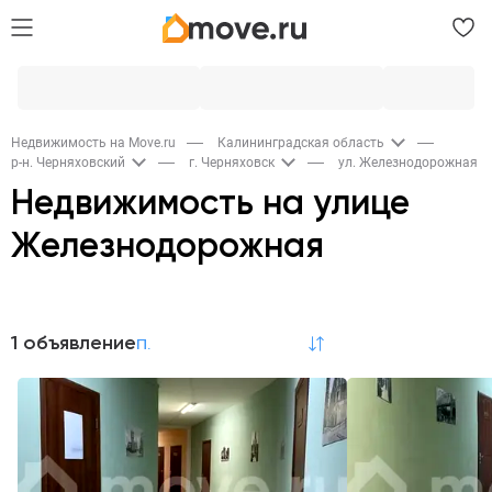
Недвижимость на Move.ru
Калининградская область
р-н. Черняховский
г. Черняховск
ул. Железнодорожная
Недвижимость на улице
Железнодорожная
Аренда
1 объявление
по релевантности
Коммерческая
1