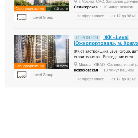
г. Москва, САО, Западное Дегунин
Селигерская
~ 10 минут пешком
Спецпредложение
+10 фото
2
Комфорт класс
от 17 до 96 м
Level Group
ЖК «Level
СТРОИТСЯ
Южнопортовая», м. Кожу
ЖК от застройщика Level Group, дата
строительства - Возведение стен.
Москва, ЮВАО, Южнопортовый ра
Спецпредложение
+8 фото
Кожуховская
~ 10 минут пешком
Level Group
2
Комфорт класс
от 17 до 92 м