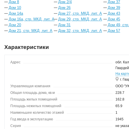
Дом 8
Дом 2/4
Дом 37
Дом 10
Дом 26
Дом 39
Дом 14а
Дом 27, стр. МКД, лит. А
Дом 43
Дом 16а, стр. МКД, лит. А
Дом 29, стр. МКД, лит. А
Дом 45
Дом 20
Дом 31
Дом 49, стр
Дом 21, стр. МКД, лит. А
Дом 32, стр. МКД, лит. А
Дом 57
Характеристики
Адрес
обл. Кал
Гвардей
На карт
г. Гв
Управляющая компания
ООО "УК
Общая площадь дома, кв.м
228.7
Площадь жилых помещений
162.8
Площадь нежилых помещений
65.9
Наименьшее количество этажей
1
Год ввода в эксплуатацию
1945
Серия
не указ