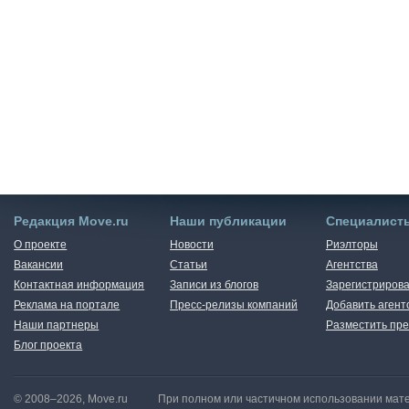
Редакция Move.ru
Наши публикации
Специалист
О проекте
Новости
Риэлторы
Вакансии
Статьи
Агентства
Контактная информация
Записи из блогов
Зарегистрирова
Реклама на портале
Пресс-релизы компаний
Добавить агент
Наши партнеры
Разместить пре
Блог проекта
© 2008–2026, Move.ru
При полном или частичном использовании мате