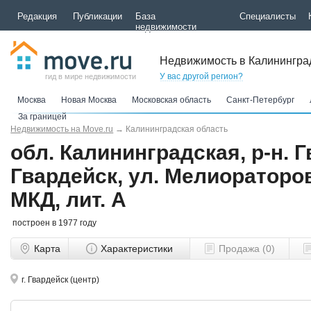
Редакция
Публикации
База
Специалисты
недвижимости
Недвижимость в Калинингра
У вас другой регион?
гид в мире недвижимости
Москва
Новая Москва
Московская область
Санкт-Петербург
За границей
Недвижимость на Move.ru
→
Калининградская область
обл. Калининградская, р-н. Г
Гвардейск, ул. Мелиораторов
МКД, лит. А
построен в 1977 году
Карта
Характеристики
Продажа (0)
г. Гвардейск (центр)