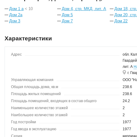
Дом 1 а
< 10
Дом 4, стр. МКД, лит. А
Дом 18, стр
Дом 2а
Дом 5
Дом 20, стр
Дом 3
Дом 7
Дом 22
Характеристики
Адрес
обл. Кал
Гвардей
лит. А
Н
г. Гв
Управляющая компания
ООО "Н
Общая площадь дома, кв.м
238.6
Площадь жилых помещений
238.6
Площадь помещений, входящих в состав общего
24.2
имущества
Наименьшее количество этажей
2
Наибольшее количество этажей
2
Год постройки
1977
Год ввода в эксплуатацию
1977
Серия
кирпич