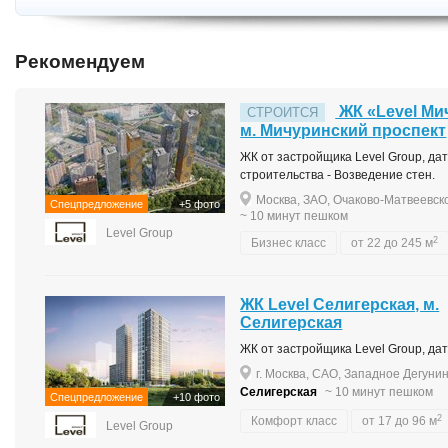
Рекомендуем
ЖК «Level Ми
СТРОИТСЯ
м. Мичуринский проспект
ЖК от застройщика Level Group, дата
строительства - Возведение стен.
Москва, ЗАО, Очаково-Матвеевско
Спецпредложение
+5 фото
~ 10 минут пешком
Level Group
2
Бизнес класс
от 22 до 245 м
ЖК Level Селигерская, м.
Селигерская
ЖК от застройщика Level Group, дата
г. Москва, САО, Западное Дегунин
Селигерская
~ 10 минут пешком
Спецпредложение
+10 фото
2
Комфорт класс
от 17 до 96 м
Level Group