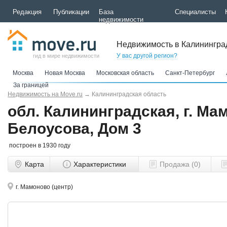
Редакция
Публикации
База
Специалисты
недвижимости
Недвижимость в Калинингра
У вас другой регион?
гид в мире недвижимости
Москва
Новая Москва
Московская область
Санкт-Петербург
За границей
Недвижимость на Move.ru
→
Калининградская область
обл. Калининградская, г. Мам
Белоусова, Дом 3
построен в 1930 году
Карта
Характеристики
Продажа (0)
г. Мамоново (центр)