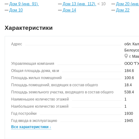
Дом 9 (инв. 91).
Дом 13 (инв. 112).
< 10
Дом 20 (инв.
Дом 10
Дом 14
Дом 22
Характеристики
Адрес
обл. Кал
Белоусо
г. Ма
Управляющая компания
ООО "Г
Общая площадь дома, кв.м
184.6
Площадь жилых помещений
100.6
Площадь помещений, входящих в состав общего
18.4
имущества
Площадь земельного участка, входящего в состав общего
538.4
имущества
Наименьшее количество этажей
1
Наибольшее количество этажей
1
Год постройки
1930
Год ввода в эксплуатацию
1945
Все характеристики ↓