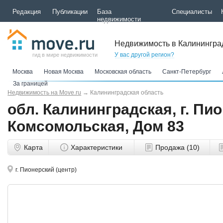
Редакция
Публикации
База
Специалисты
недвижимости
Недвижимость в Калинингра
У вас другой регион?
гид в мире недвижимости
Москва
Новая Москва
Московская область
Санкт-Петербург
За границей
Недвижимость на Move.ru
→
Калининградская область
обл. Калининградская, г. Пио
Комсомольская, Дом 83
Карта
Характеристики
Продажа (10)
г. Пионерский (центр)