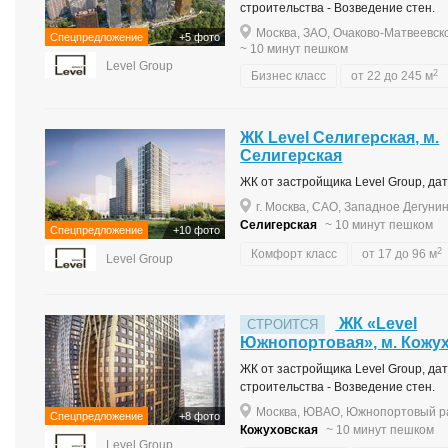
строительства - Возведение стен.
Москва, ЗАО, Очаково-Матвеевско
Спецпредложение
+5 фото
~ 10 минут пешком
Level Group
2
Бизнес класс
от 22 до 245 м
ЖК Level Селигерская, м.
Селигерская
ЖК от застройщика Level Group, дата
г. Москва, САО, Западное Дегунин
Селигерская
~ 10 минут пешком
Спецпредложение
+10 фото
2
Комфорт класс
от 17 до 96 м
Level Group
ЖК «Level
СТРОИТСЯ
Южнопортовая», м. Кожу
ЖК от застройщика Level Group, дата
строительства - Возведение стен.
Москва, ЮВАО, Южнопортовый ра
Спецпредложение
+8 фото
Кожуховская
~ 10 минут пешком
Level Group