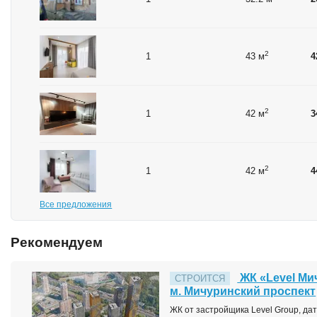
2
1
43 м
4
2
1
42 м
3
2
1
42 м
4
Все предложения
Рекомендуем
ЖК «Level Ми
СТРОИТСЯ
м. Мичуринский проспект
ЖК от застройщика Level Group, дата