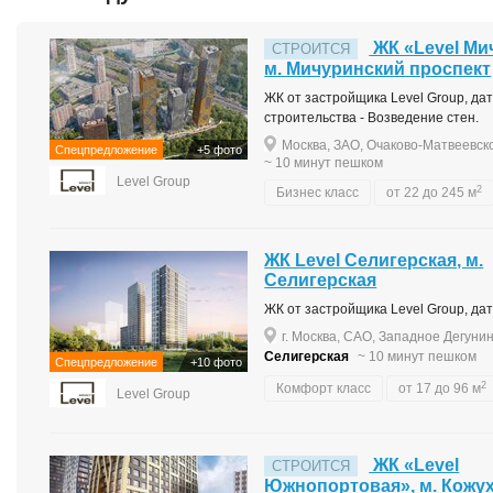
ЖК «Level Ми
СТРОИТСЯ
м. Мичуринский проспект
ЖК от застройщика Level Group, дата
строительства - Возведение стен.
Москва, ЗАО, Очаково-Матвеевско
Спецпредложение
+5 фото
~ 10 минут пешком
Level Group
2
Бизнес класс
от 22 до 245 м
ЖК Level Селигерская, м.
Селигерская
ЖК от застройщика Level Group, дата
г. Москва, САО, Западное Дегунин
Селигерская
~ 10 минут пешком
Спецпредложение
+10 фото
2
Комфорт класс
от 17 до 96 м
Level Group
ЖК «Level
СТРОИТСЯ
Южнопортовая», м. Кожу