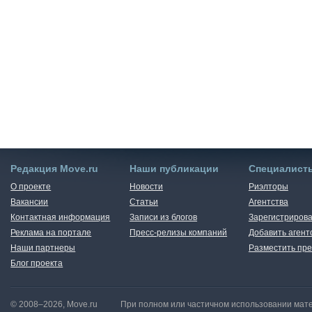
Редакция Move.ru
Наши публикации
Специалист
О проекте
Новости
Риэлторы
Вакансии
Статьи
Агентства
Контактная информация
Записи из блогов
Зарегистрирова
Реклама на портале
Пресс-релизы компаний
Добавить агент
Наши партнеры
Разместить пре
Блог проекта
© 2008–2026, Move.ru
При полном или частичном использовании мате