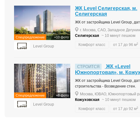
ЖК Level Селигерская, м.
Селигерская
ЖК от застройщика Level Group, дата
г. Москва, САО, Западное Дегунин
Селигерская
~ 10 минут пешком
Спецпредложение
+10 фото
2
Комфорт класс
от 17 до 96 м
Level Group
ЖК «Level
СТРОИТСЯ
Южнопортовая», м. Кожу
ЖК от застройщика Level Group, дата
строительства - Возведение стен.
Москва, ЮВАО, Южнопортовый ра
Спецпредложение
+8 фото
Кожуховская
~ 10 минут пешком
Level Group
2
Комфорт класс
от 17 до 92 м