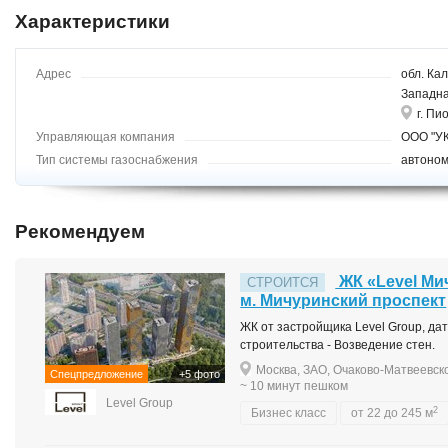
Характеристики
Адрес
обл. Кал
Западна
г. Пи
Управляющая компания
ООО "У
Тип системы газоснабжения
автоно
Рекомендуем
ЖК «Level Ми
СТРОИТСЯ
м. Мичуринский проспект
ЖК от застройщика Level Group, дата
строительства - Возведение стен.
Москва, ЗАО, Очаково-Матвеевско
Спецпредложение
+5 фото
~ 10 минут пешком
Level Group
2
Бизнес класс
от 22 до 245 м