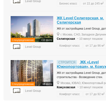
Level Group
2
Бизнес класс
от 22 до 245 м
ЖК Level Селигерская, м.
Селигерская
ЖК от застройщика Level Group, дата
г. Москва, САО, Западное Дегунин
Селигерская
~ 10 минут пешком
Спецпредложение
+10 фото
2
Комфорт класс
от 17 до 96 м
Level Group
ЖК «Level
СТРОИТСЯ
Южнопортовая», м. Кожу
ЖК от застройщика Level Group, дата
строительства - Возведение стен.
Москва, ЮВАО, Южнопортовый ра
Спецпредложение
+8 фото
Кожуховская
~ 10 минут пешком
Level Group
2
Комфорт класс
от 17 до 92 м