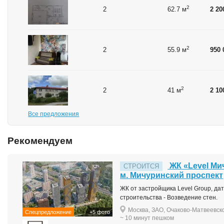
2
2
62.7 м
2 20
2
2
55.9 м
950 
2
2
41 м
2 10
Все предложения
Рекомендуем
ЖК «Level Ми
СТРОИТСЯ
м. Мичуринский проспект
ЖК от застройщика Level Group, дата
строительства - Возведение стен.
Москва, ЗАО, Очаково-Матвеевско
Спецпредложение
+5 фото
~ 10 минут пешком