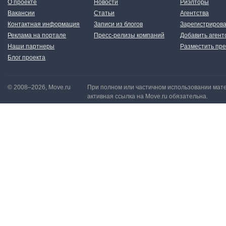
О проекте
Новости
Риэлторы
Вакансии
Статьи
Агентства
Контактная информация
Записи из блогов
Зарегистрирова
Реклама на портале
Пресс-релизы компаний
Добавить агент
Наши партнеры
Разместить пре
Блог проекта
© 2008–2026, Move.ru
При полном или частичном использовании мате
активная ссылка на Move.ru обязательна.