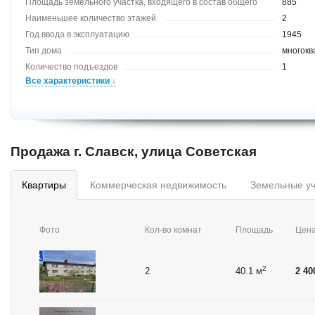
Площадь земельного участка, входящего в состав общего
885
имущества
Наименьшее количество этажей
2
Год ввода в эксплуатацию
1945
Тип дома
многокв
Количество подъездов
1
Все характеристики ↓
Продажа г. Славск, улица Советская
квартиры
коммерческая недвижимость
земельные у
Фото
Кол-во комнат
Площадь
Цен
2
2
40.1 м
2 40