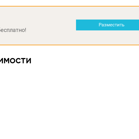
Разместить
бесплатно!
имости