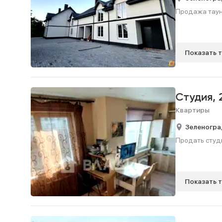
Продажа таунха
Показать 
Студия,
Квартиры
Зеленогра
Продать студию
Показать 