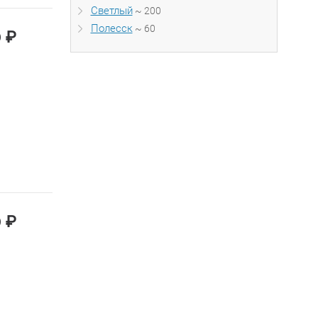
Светлый
~ 200
Полесск
~ 60
₽
0
₽
0