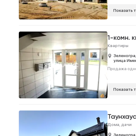
Показать 
1-комн. 
Квартиры
Зеленогра
улица Име
Продажа однок
Показать 
Таунхау
Дома, дачи
Зеленогра