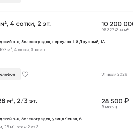
 м²,
4 сотки,
2 эт.
10 200 0
95 327
₽
за м²
дский р-н,
Зеленоградск,
переулок 1-й Дружный,
1А
07 м², 4 сотки, 3-комн..
телефон
31 июля 2026
₽
28 м²,
2/3 эт.
28 500
В месяц
дский р-н,
Зеленоградск,
улица Ясная,
6
 28 м², этаж 2 из 3.