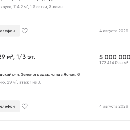
уса, 114.2 м², 1.6 сотки, 3-комн..
телефон
4 августа 2026
29 м²,
1/3 эт.
5 000 00
172 414
₽
за м²
дский р-н,
Зеленоградск,
улица Ясная,
6
, 29 м², этаж 1 из 3.
телефон
4 августа 2026