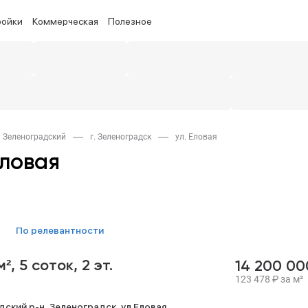
ройки
Коммерческая
Полезное
. Зеленоградский
г. Зеленоградск
ул. Еловая
Еловая
по релевантности
м²,
5 соток,
2 эт.
14 200 0
123 478
₽
за м²
дский р-н,
Зеленоградск,
ул Еловая