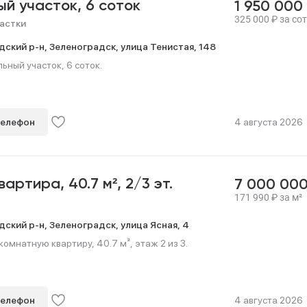
ый участок,
6 соток
1 950 000
325 000
₽
за сот
астки
дский р-н,
Зеленоградск,
улица Тенистая,
148
ный участок, 6 соток.
телефон
4 августа 2026
квартира,
40.7 м²,
2/3 эт.
7 000 00
171 990
₽
за м²
дский р-н,
Зеленоградск,
улица Ясная,
4
мнатную квартиру, 40.7 м², этаж 2 из 3.
телефон
4 августа 2026