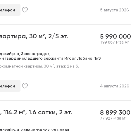
телефон
5 августа 2026
квартира,
30 м²,
2/5 эт.
5 990 00
199 667
₽
за м²
дский р-н,
Зеленоградск,
ни гвардии младшего сержанта Игоря Лобано,
1к3
омнатной квартиры, 30 м², этаж 2 из 5.
телефон
4 августа 2026
с,
114.2 м²,
1.6 сотки,
2 эт.
8 899 30
77 927
₽
за м²
дский р-н,
Зеленоградск,
ул Новая