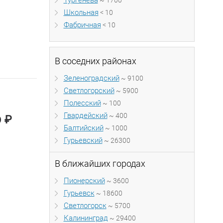
Тургенева
~ 1700
Школьная
< 10
Фабричная
< 10
В соседних районах
Зеленоградский
~ 9100
Светлогорский
~ 5900
Полесский
~ 100
Гвардейский
~ 400
₽
0
Балтийский
~ 1000
Гурьевский
~ 26300
В ближайших городах
Пионерский
~ 3600
Гурьевск
~ 18600
Светлогорск
~ 5700
Калининград
~ 29400