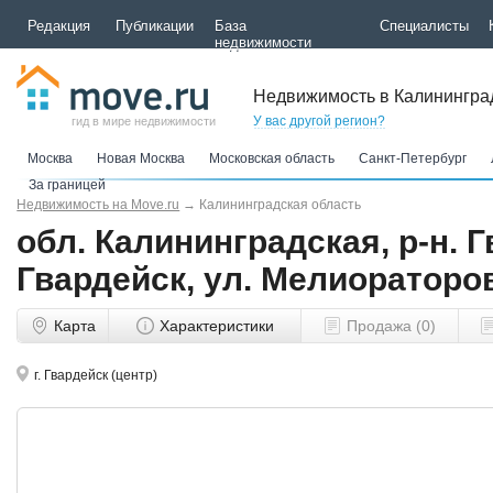
Редакция
Публикации
База
Специалисты
недвижимости
Недвижимость в Калинингра
У вас другой регион?
гид в мире недвижимости
Москва
Новая Москва
Московская область
Санкт-Петербург
За границей
Недвижимость на Move.ru
→
Калининградская область
обл. Калининградская, р-н. Г
Гвардейск, ул. Мелиораторов
Карта
Характеристики
Продажа (0)
г. Гвардейск (центр)