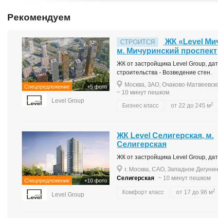
Рекомендуем
ЖК «Level Ми
СТРОИТСЯ
м. Мичуринский проспект
ЖК от застройщика Level Group, дата
строительства - Возведение стен.
Москва, ЗАО, Очаково-Матвеевско
Спецпредложение
+5 фото
~ 10 минут пешком
Level Group
2
Бизнес класс
от 22 до 245 м
ЖК Level Селигерская, м.
Селигерская
ЖК от застройщика Level Group, дата
г. Москва, САО, Западное Дегунин
Селигерская
~ 10 минут пешком
Спецпредложение
+10 фото
2
Комфорт класс
от 17 до 96 м
Level Group