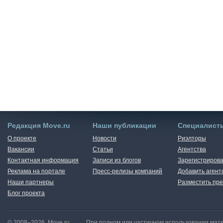
Редакция Move.ru
Наши публикации
Специалист
О проекте
Новости
Риэлторы
Вакансии
Статьи
Агентства
Контактная информация
Записи из блогов
Зарегистрирова
Реклама на портале
Пресс-релизы компаний
Добавить агент
Наши партнеры
Разместить пре
Блог проекта
© 2008–2026, Move.ru
При полном или частичном использовании мате