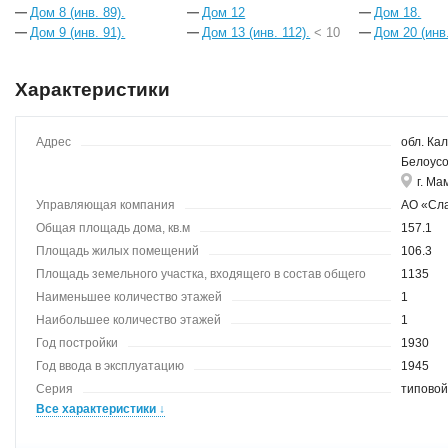
Дом 8 (инв. 89).
Дом 12
Дом 18.
Дом 9 (инв. 91).
Дом 13 (инв. 112).
< 10
Дом 20 (инв.
Характеристики
Адрес
обл. Кал
Белоусо
г. Ма
Управляющая компания
АО «Сл
Общая площадь дома, кв.м
157.1
Площадь жилых помещений
106.3
Площадь земельного участка, входящего в состав общего
1135
имущества
Наименьшее количество этажей
1
Наибольшее количество этажей
1
Год постройки
1930
Год ввода в эксплуатацию
1945
Серия
типово
Все характеристики ↓