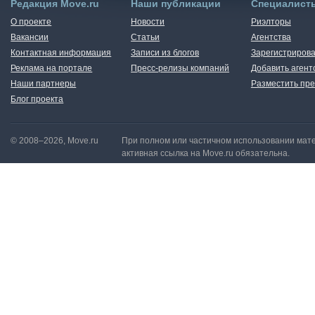
Редакция Move.ru
Наши публикации
Специалист
О проекте
Новости
Риэлторы
Вакансии
Статьи
Агентства
Контактная информация
Записи из блогов
Зарегистрирова
Реклама на портале
Пресс-релизы компаний
Добавить агент
Наши партнеры
Разместить пре
Блог проекта
© 2008–2026, Move.ru
При полном или частичном использовании мате
активная ссылка на Move.ru обязательна.