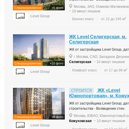
Москва, ЗАО, Очаково-Матвеевско
Спецпредложение
+5 фото
~ 10 минут пешком
Level Group
2
Бизнес класс
от 22 до 245 м
ЖК Level Селигерская, м.
Селигерская
ЖК от застройщика Level Group, дата
г. Москва, САО, Западное Дегунин
Селигерская
~ 10 минут пешком
Спецпредложение
+10 фото
2
Комфорт класс
от 17 до 96 м
Level Group
ЖК «Level
СТРОИТСЯ
Южнопортовая», м. Кожу
ЖК от застройщика Level Group, дата
строительства - Возведение стен.
Москва, ЮВАО, Южнопортовый ра
Спецпредложение
+8 фото
Кожуховская
~ 10 минут пешком
Level Group
2