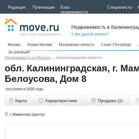
Редакция
Публикации
База
Специалисты
недвижимости
Недвижимость в Калинингра
У вас другой регион?
гид в мире недвижимости
Москва
Новая Москва
Московская область
Санкт-Петербург
За границей
Недвижимость на Move.ru
→
Калининградская область
обл. Калининградская, г. Мам
Белоусова, Дом 8
построен в 1930 году
Карта
Характеристики
Продажа (1)
г. Мамоново (центр)