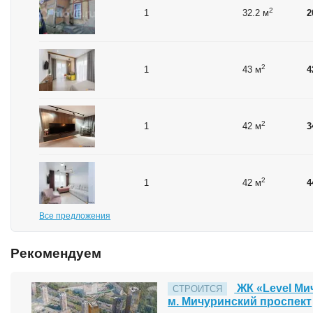
2
1
32.2 м
2
2
1
43 м
4
2
1
42 м
3
2
1
42 м
4
Все предложения
Рекомендуем
ЖК «Level Ми
СТРОИТСЯ
м. Мичуринский проспект