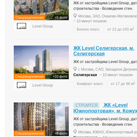
ЖК от застройщика Level Group, дата
строительства - Возведение стен.
Москва, ЗАО, Очаково-Матвеевско
Спецпредложение
+5 фото
~ 10 минут пешком
Level Group
2
Бизнес класс
от 22 до 245 м
ЖК Level Селигерская, м.
Селигерская
ЖК от застройщика Level Group, дата
г. Москва, САО, Западное Дегунин
Селигерская
~ 10 минут пешком
Спецпредложение
+10 фото
2
Комфорт класс
от 17 до 96 м
Level Group
ЖК «Level
СТРОИТСЯ
Южнопортовая», м. Кожу
ЖК от застройщика Level Group, дата
строительства - Возведение стен.
Москва, ЮВАО, Южнопортовый ра
Спецпредложение
+8 фото