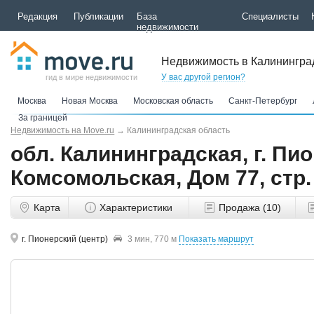
Редакция
Публикации
База
Специалисты
недвижимости
Недвижимость в Калинингра
У вас другой регион?
гид в мире недвижимости
Москва
Новая Москва
Московская область
Санкт-Петербург
За границей
Недвижимость на Move.ru
→
Калининградская область
обл. Калининградская, г. Пио
Комсомольская, Дом 77, стр. 
Карта
Характеристики
Продажа (10)
г. Пионерский (центр)
3 мин, 770 м
Показать маршрут