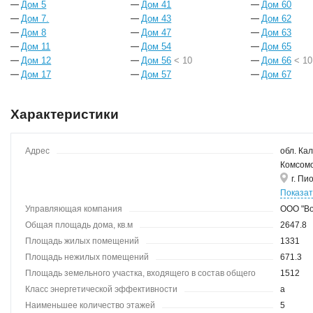
Дом 5
Дом 41
Дом 60
Дом 7.
Дом 43
Дом 62
Дом 8
Дом 47
Дом 63
Дом 11
Дом 54
Дом 65
Дом 12
Дом 56
< 10
Дом 66
< 10
Дом 17
Дом 57
Дом 67
Характеристики
Адрес
обл. Кал
Комсомол
г. Пи
Показа
Управляющая компания
ООО "В
Общая площадь дома, кв.м
2647.8
Площадь жилых помещений
1331
Площадь нежилых помещений
671.3
Площадь земельного участка, входящего в состав общего
1512
имущества
Класс энергетической эффективности
a
Наименьшее количество этажей
5