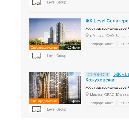
Level Group
ЖК Level Селигерс
ЖК от застройщика Level Gr
г. Москва, САО, Западн
Комфорт класс
от 17
Спецпредложение
+10 фото
Level Group
ЖК «Le
СТРОИТСЯ
Кожуховская
ЖК от застройщика Level G
Москва, ЮВАО, Южнопо
Спецпредложение
+8 фото
Комфорт класс
от 17
Level Group