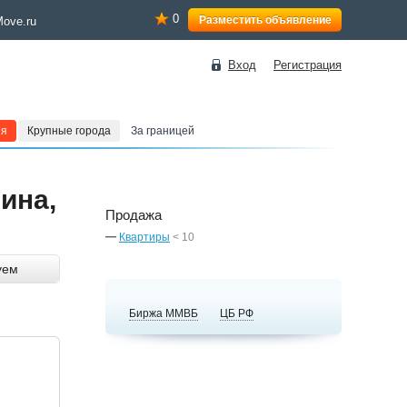
0
Разместить объявление
Move.ru
Вход
Регистрация
ия
Крупные города
За границей
нина,
Продажа
Квартиры
< 10
уем
Биржа ММВБ
ЦБ РФ