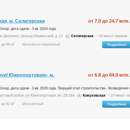
кая, м. Селигерская
от 7,0 до 24,7 млн.
oup, дата сдачи - 3 кв. 2024 года.
ое Дегунино, проезд Ильменский, д. 12
Селигерская
~ 10 минут пешком
2
 до 96 м
Монолитно-кирпичный
Подробнее
vel Южнопортовая», м.
от 6,8 до 84,0 млн.
roup, дата сдачи - 3 кв. 2026 года. Текущий этап строительства - Возведение 
ртовый район, ул Южнопортовая, вл. 28-28а
Кожуховская
~ 10 минут п
2
 до 92 м
Монолитный
Подробнее