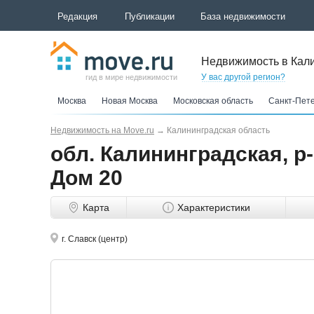
Редакция
Публикации
База недвижимости
Недвижимость в Кали
У вас другой регион?
гид в мире недвижимости
Москва
Новая Москва
Московская область
Санкт-Пет
Недвижимость на Move.ru
→
Калининградская область
обл. Калининградская, р-н
Дом 20
Карта
Характеристики
г. Славск (центр)