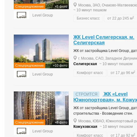
Москва, ЗАО, Очаково-Матвеевско
Спецпредложение
+5 фото
~ 10 минут пешком
Level Group
2
Бизнес класс
от 22 до 245 м
ЖК Level Селигерская, м.
Селигерская
ЖК от застройщика Level Group, дата
г. Москва, САО, Западное Дегунин
Селигерская
~ 10 минут пешком
Спецпредложение
+10 фото
2
Комфорт класс
от 17 до 96 м
Level Group
ЖК «Level
СТРОИТСЯ
Южнопортовая», м. Кожу
ЖК от застройщика Level Group, дата
строительства - Возведение стен.
Москва, ЮВАО, Южнопортовый ра
Спецпредложение
+8 фото
Кожуховская
~ 10 минут пешком
Level Group
2
Комфорт класс
от 17 до 92 м