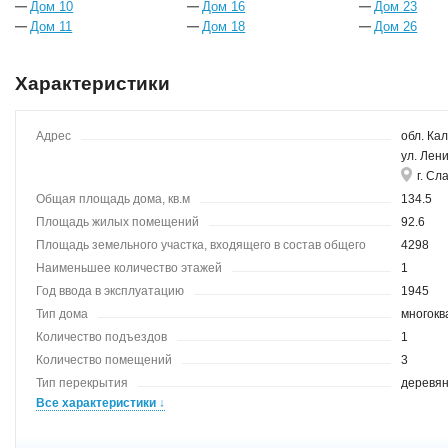
Дом 10
Дом 16
Дом 23
Дом 11
Дом 18
Дом 26
Характеристики
Адрес
обл. Кал
ул. Лен
г. Сл
Общая площадь дома, кв.м
134.5
Площадь жилых помещений
92.6
Площадь земельного участка, входящего в состав общего
4298
имущества
Наименьшее количество этажей
1
Год ввода в эксплуатацию
1945
Тип дома
многокв
Количество подъездов
1
Количество помещений
3
Тип перекрытия
деревя
Все характеристики ↓