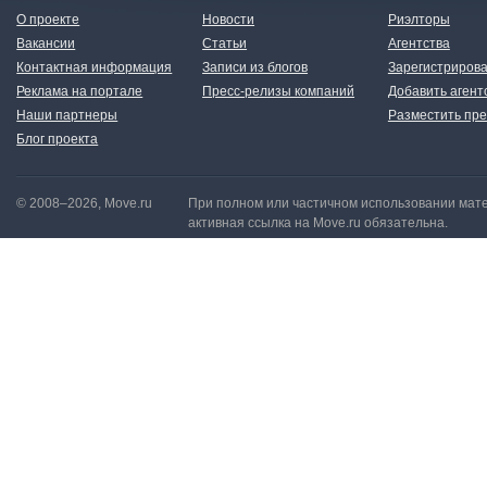
О проекте
Новости
Риэлторы
Вакансии
Статьи
Агентства
Контактная информация
Записи из блогов
Зарегистрирова
Реклама на портале
Пресс-релизы компаний
Добавить агент
Наши партнеры
Разместить пре
Блог проекта
© 2008–2026, Move.ru
При полном или частичном использовании мате
активная ссылка на Move.ru обязательна.