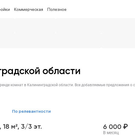
ройки
Коммерческая
Полезное
градской области
по релевантности
₽
,
18 м²,
3/3 эт.
6 000
В месяц