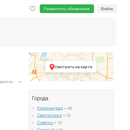
Разместить объявление
Войти
Смотреть на карте
На портале недвижимости Move.ru вы найдете - 40 объявлений об аренде комнат в Калининградской области. Все добавляемые предложения о сдаче комнат в аренду подлежат обязательной модерации. Цена аренды комнаты в Калининградской области начинается от 4 000 рублей. Для того, чтобы снять комнату дешево в нужном вам районе города, воспользуйтесь поиском, расположенном в правом блоке. Вы можете выбрать комнату в одно-, двух-, трехкомнатных квартирах, с проживанием с хозяевами или без - все зависит от ваших предпочтений. Просто задайте все необходимые параметры в удобной форме поиска.
Города
Калининград
~ 40
Светлогорск
< 10
Советск
< 10