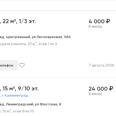
₽
,
22 м²,
1/3 эт.
4 000
В месяц
ад,
Центральный,
ул Лесопарковая,
38А
сдаче комнаты, 22 м², этаж 1 из 3.
телефон
7 августа 2026
₽
,
15 м²,
9/10 эт.
24 000
В месяц
 г. Калининград
ад,
Ленинградский,
ул Флотская,
9
 15 м², этаж 9 из 10.