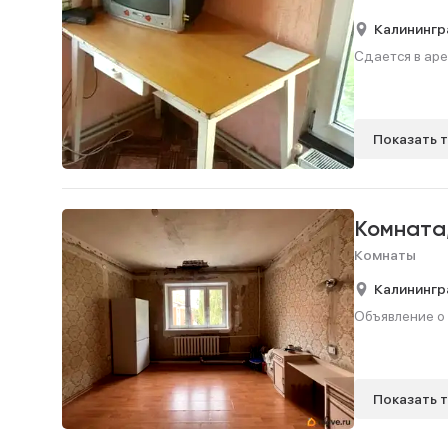
Калинингр
Сдается в арен
Показать 
Комната
Комнаты
Калинингр
Объявление о 
Показать 