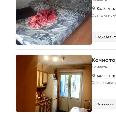
Калинингр
Объявление об
Показать 
Комната
Комнаты
Калинингр
Снять комнату,
Показать 