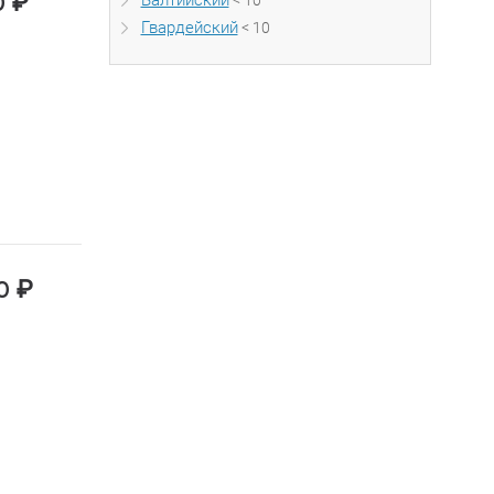
₽
Балтийский
< 10
0
Гвардейский
< 10
₽
00