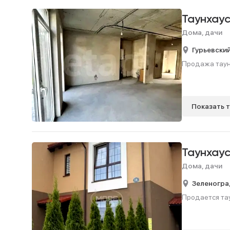
Таунхау
Дома, дачи
Гурьевский
Продажа таунх
Показать 
Таунхау
Дома, дачи
Зеленогра
Продается таун