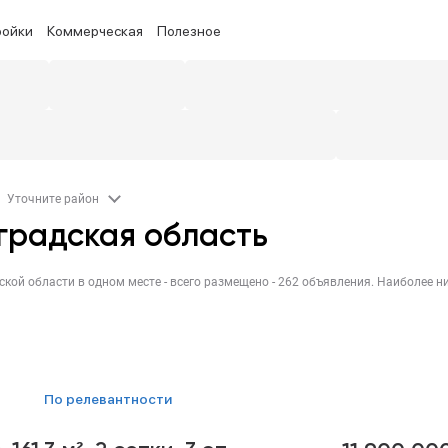
ройки
Коммерческая
Полезное
Уточните район
градская область
по релевантности