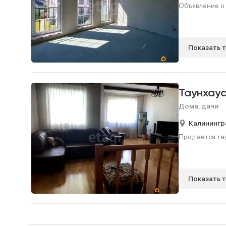
Объявление о 
Показать 
Таунхау
Дома, дачи
Калинингр
Продается таун
Показать 