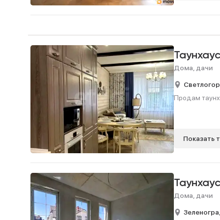
Таунхау
Дома, дачи
Светлогор
Продам таунхау
Показать 
Таунхау
Дома, дачи
Зеленогра