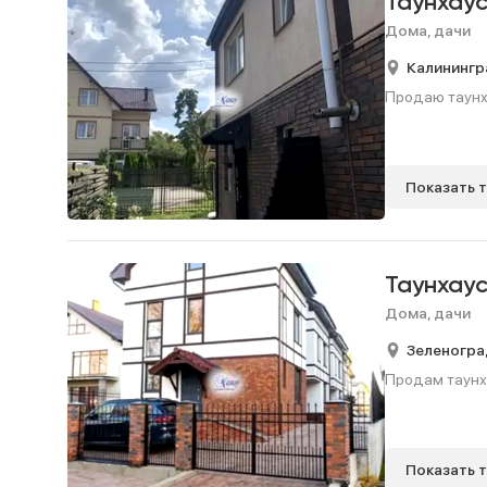
Таунхау
Дома, дачи
Калинингр
Продаю таунхау
Показать 
Таунхау
Дома, дачи
Зеленогра
Продам таунхау
Показать 