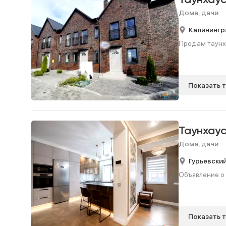
Таунхау
Дома, дачи
Калинингр
Продам таунхау
Показать 
Таунхау
Дома, дачи
Гурьевский
Объявление о 
Показать 