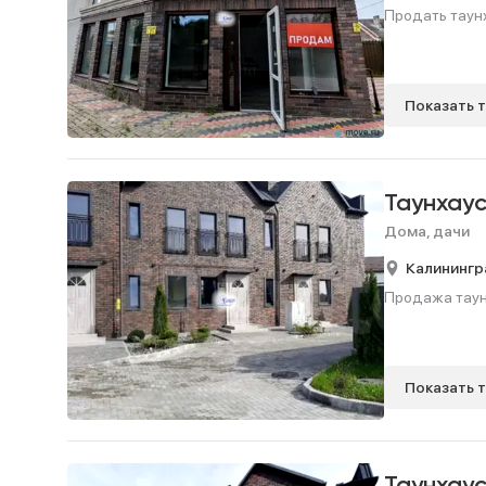
Продать таунха
Показать 
Таунхау
Дома, дачи
Калинингр
Продажа таунх
Показать 