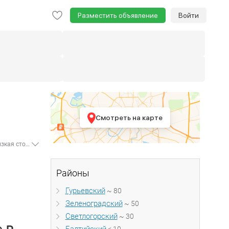
Разместить объявление
Войти
Смотреть на карте
Все актуальные предложения о продаже таунхаусов в Калининградской области в одном месте - всего размещено - 262 объявления. Наиболее низкая стоимость продажи таунхауса на данный момент составляет 1 200 000 рублей. На сайте представлено множество таунхаусов различного типа постройки: деревянные, кирпичные и др. Удобная форма подбора позволит вам найти наиболее подходящий вариант: выберите необходимые параметры поиска, например, площадь, наличие электричества, водопровода и проч. Огромная база объявлений содержит предложения как от собственников, так и агентов.
Районы
Гурьевский
~ 80
Зеленоградский
~ 50
Светлогорский
~ 30