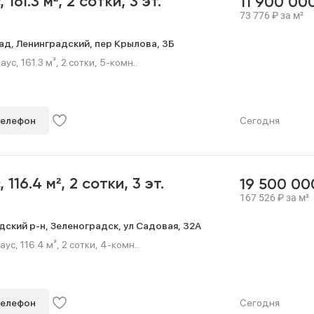
с,
161.3 м²,
2 сотки,
3 эт.
11 900 00
73 776
₽
за м²
ад,
Ленинградский,
пер Крылова,
3Б
с, 161.3 м², 2 сотки, 5-комн..
телефон
Сегодня
с,
116.4 м²,
2 сотки,
3 эт.
19 500 0
167 526
₽
за м²
дский р-н,
Зеленоградск,
ул Садовая,
32А
с, 116.4 м², 2 сотки, 4-комн..
телефон
Сегодня