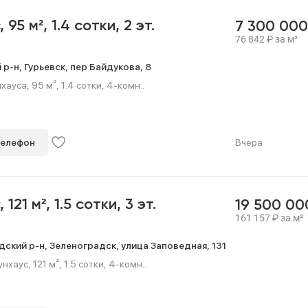
с,
95 м²,
1.4 сотки,
2 эт.
7 300 00
76 842
₽
за м²
 р-н,
Гурьевск,
пер Байдукова,
8
ауса, 95 м², 1.4 сотки, 4-комн..
телефон
Вчера
с,
121 м²,
1.5 сотки,
3 эт.
19 500 0
161 157
₽
за м²
дский р-н,
Зеленоградск,
улица Заповедная,
131
хаус, 121 м², 1.5 сотки, 4-комн..