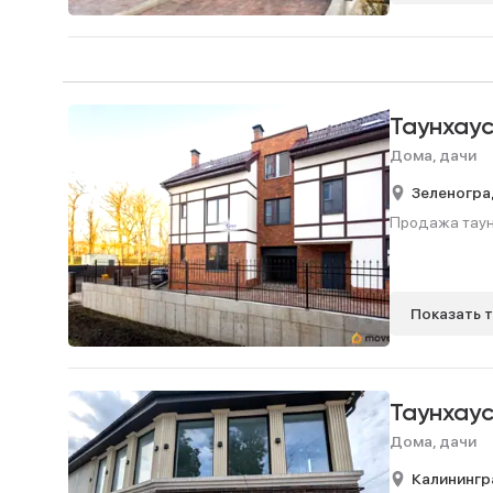
Таунхау
Дома, дачи
Зеленогра
Продажа таунх
Показать 
Таунхау
Дома, дачи
Калинингр