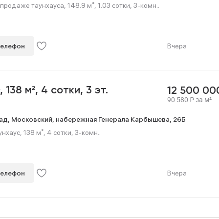
продаже таунхауса, 148.9 м², 1.03 сотки, 3-комн..
телефон
Вчера
с,
138 м²,
4 сотки,
3 эт.
12 500 0
90 580
₽
за м²
ад,
Московский,
набережная Генерала Карбышева,
26Б
хаус, 138 м², 4 сотки, 3-комн..
телефон
Вчера