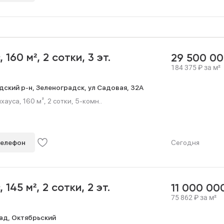
с,
160 м²,
2 сотки,
3 эт.
29 500 0
184 375
₽
за м²
дский р-н,
Зеленоградск,
ул Садовая,
32А
ауса, 160 м², 2 сотки, 5-комн..
телефон
Сегодня
с,
145 м²,
2 сотки,
2 эт.
11 000 00
75 862
₽
за м²
ад,
Октябрьский