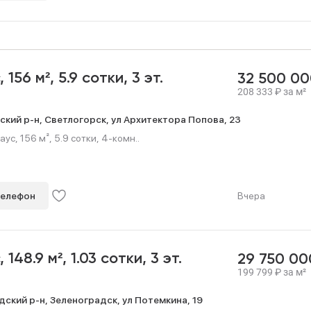
с,
156 м²,
5.9 сотки,
3 эт.
32 500 0
208 333
₽
за м²
ский р-н,
Светлогорск,
ул Архитектора Попова,
23
с, 156 м², 5.9 сотки, 4-комн..
телефон
Вчера
с,
148.9 м²,
1.03 сотки,
3 эт.
29 750 0
199 799
₽
за м²
дский р-н,
Зеленоградск,
ул Потемкина,
19