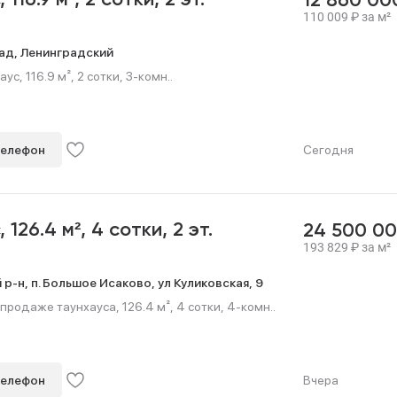
с,
116.9 м²,
2 сотки,
2 эт.
12 860 0
110 009
₽
за м²
ад,
Ленинградский
с, 116.9 м², 2 сотки, 3-комн..
телефон
Сегодня
с,
126.4 м²,
4 сотки,
2 эт.
24 500 0
193 829
₽
за м²
 р-н,
п. Большое Исаково,
ул Куликовская,
9
продаже таунхауса, 126.4 м², 4 сотки, 4-комн..
телефон
Вчера