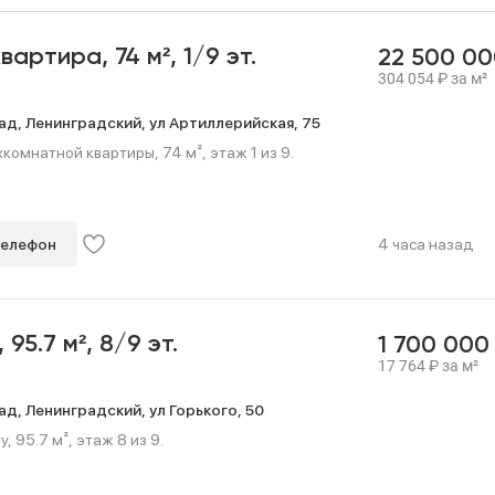
квартира,
74 м²,
1/9 эт.
22 500 0
304 054
₽
за м²
ад,
Ленинградский,
ул Артиллерийская,
75
омнатной квартиры, 74 м², этаж 1 из 9.
телефон
4 часа назад
,
95.7 м²,
8/9 эт.
1 700 00
17 764
₽
за м²
ад,
Ленинградский,
ул Горького,
50
, 95.7 м², этаж 8 из 9.