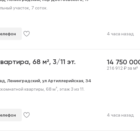
ьный участок, 7 соток.
телефон
4 часа назад
квартира,
68 м²,
3/11 эт.
14 750 0
216 912
₽
за м²
ад,
Ленинградский,
ул Артиллерийская,
34
омнатной квартиры, 68 м², этаж 3 из 11.
телефон
4 часа назад