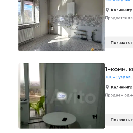
Калинингр
Продается дву
Показать 
1-комн. 
ЖК «Суздальс
Калинингр
Продаем однок
Показать 