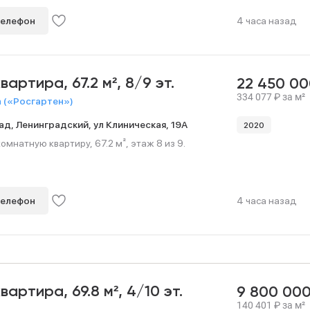
телефон
4 часа назад
квартира,
67.2 м²,
8/9 эт.
22 450 0
334 077
₽
за м²
 («Росгартен»)
ад,
Ленинградский,
ул Клиническая,
19А
2020
мнатную квартиру, 67.2 м², этаж 8 из 9.
телефон
4 часа назад
квартира,
69.8 м²,
4/10 эт.
9 800 00
140 401
₽
за м²