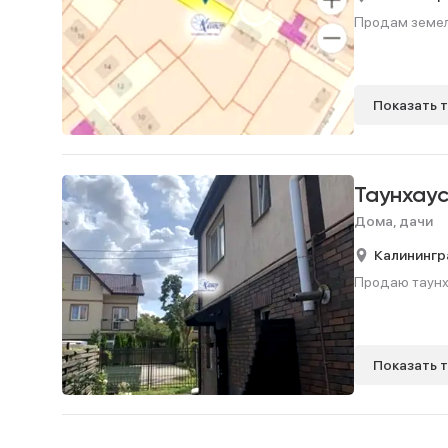
Продам земель
Показать 
Таунхау
Дома, дачи
Калинингр
Продаю таунхау
Показать 