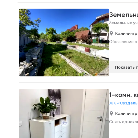
Земельн
Земельные уч
Калинингр
Объявление о 
Показать 
1-комн. 
ЖК «Суздальс
Калинингр
Снять одноком