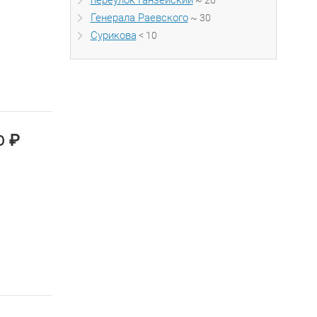
переулок Ганзейский
~ 20
Генерала Раевского
~ 30
Сурикова
< 10
₽
00