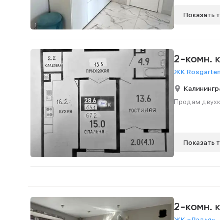
Показать 
2-комн. 
ЖК Rosgarten
Калинингр
Продам двухко
Показать 
2-комн. 
ЖК «Ладья»