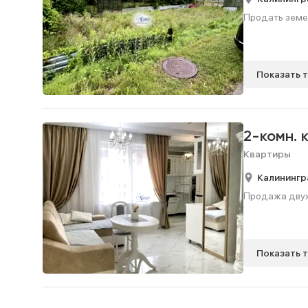
Продать земел
Показать 
2-комн. 
Квартиры
Калинингр
Продажа двухк
Показать 