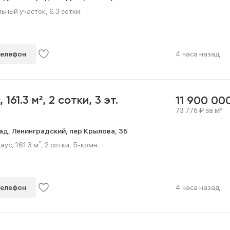
ный участок, 6.3 сотки.
телефон
4 часа назад
с,
161.3 м²,
2 сотки,
3 эт.
11 900 00
73 776
₽
за м²
ад,
Ленинградский,
пер Крылова,
3Б
с, 161.3 м², 2 сотки, 5-комн..
телефон
4 часа назад