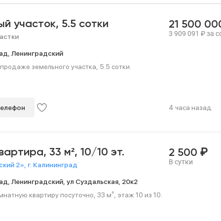
ый участок,
5.5 сотки
21 500 0
3 909 091
₽
за с
астки
ад,
Ленинградский
продаже земельного участка, 5.5 сотки.
телефон
4 часа назад
₽
квартира,
33 м²,
10/10 эт.
2 500
В сутки
кий 2», г. Калининград
ад,
Ленинградский,
ул Суздальская,
20к2
натную квартиру посуточно, 33 м², этаж 10 из 10.