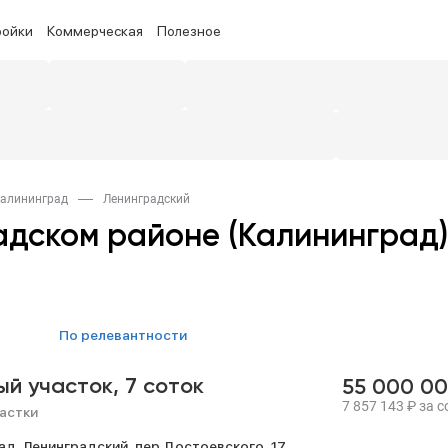
ройки
Коммерческая
Полезное
Калининград
Ленинградский
адском районе (Калининград)
по релевантности
ый участок,
7 соток
55 000 0
7 857 143
₽
за с
астки
ад,
Ленинградский,
пер Достоевского,
17