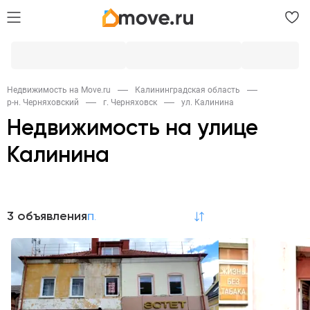
Недвижимость на Move.ru
Калининградская область
р-н. Черняховский
г. Черняховск
ул. Калинина
Недвижимость на улице
Калинина
Продажа
3 объявления
по релевантности
Квартиры
Коммерческая
2
1