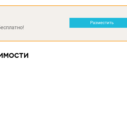
Разместить
бесплатно!
имости