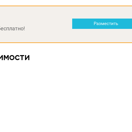
Разместить
бесплатно!
имости