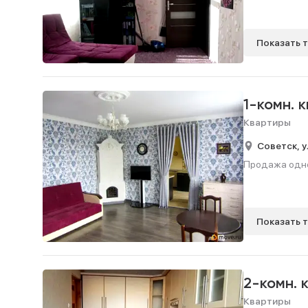
Показать 
1-комн. 
Квартиры
Советск,
у
Продажа однок
Показать 
2-комн. 
Квартиры