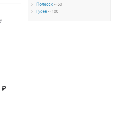
Полесск
~ 60
Гусев
~ 100
₽
у
₽
0