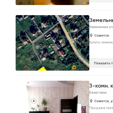
Земельн
Земельные уч
Советск
Купить земель
Показать 
3-комн. 
Квартиры
Советск,
у
Продажа трехк