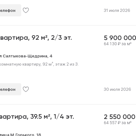
телефон
31 июля 2026
квартира,
92 м²,
2/3 эт.
5 900 00
64 130
₽
за м²
л Салтыкова-Щедрина,
4
омнатную квартиру, 92 м², этаж 2 из 3.
телефон
30 июля 2026
квартира,
39.5 м²,
1/4 эт.
2 550 00
64 557
₽
за м²
лица М. Горького,
18