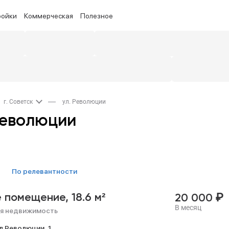
ройки
Коммерческая
Полезное
г. Советск
ул. Революции
Революции
по релевантности
₽
е помещение,
18.6 м²
20 000
В месяц
я недвижимость
л Революции,
1