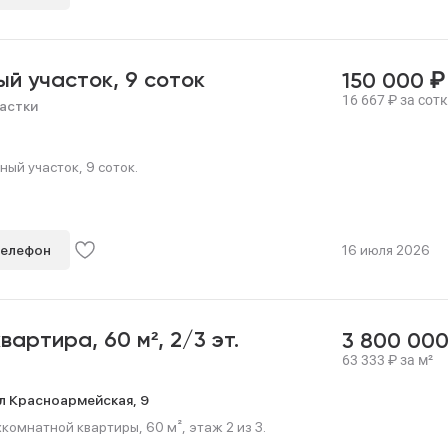
₽
ый участок,
9 соток
150 000
16 667
₽
за сотк
астки
ный участок, 9 соток.
телефон
16 июля 2026
квартира,
60 м²,
2/3 эт.
3 800 00
63 333
₽
за м²
л Красноармейская,
9
омнатной квартиры, 60 м², этаж 2 из 3.