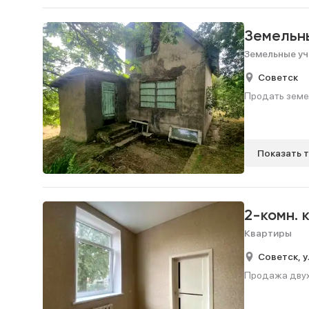
Земельн
Земельные уч
Советск
Продать земел
Показать 
2-комн. 
Квартиры
Советск,
у
Продажа двухк