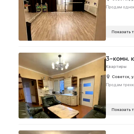
Продам одноко
Показать 
3-комн. 
Квартиры
Советск,
у
Продам трехко
Показать 