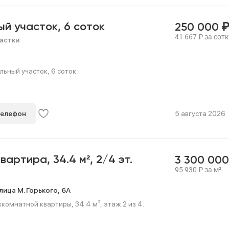
ый участок,
6 соток
250 000
41 667
₽
за сотк
астки
ьный участок, 6 соток.
телефон
5 августа 2026
квартира,
34.4 м²,
2/4 эт.
3 300 00
95 930
₽
за м²
лица М. Горького,
6А
омнатной квартиры, 34.4 м², этаж 2 из 4.