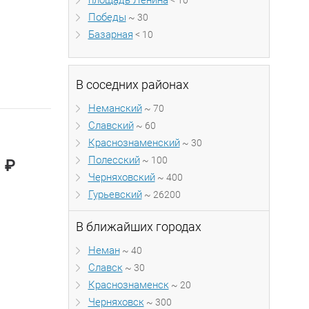
площадь Ленина
< 10
Победы
~ 30
Базарная
< 10
В соседних районах
Неманский
~ 70
Славский
~ 60
Краснознаменский
~ 30
Полесский
~ 100
₽
0
Черняховский
~ 400
Гурьевский
~ 26200
В ближайших городах
Неман
~ 40
Славск
~ 30
Краснознаменск
~ 20
Черняховск
~ 300