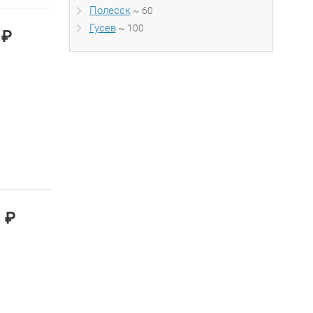
Полесск
~ 60
Гусев
~ 100
₽
0
₽
0