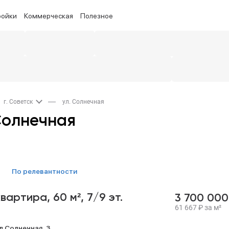
ройки
Коммерческая
Полезное
г. Советск
ул. Солнечная
Солнечная
по релевантности
квартира,
60 м²,
7/9 эт.
3 700 00
61 667
₽
за м²
л Солнечная,
3