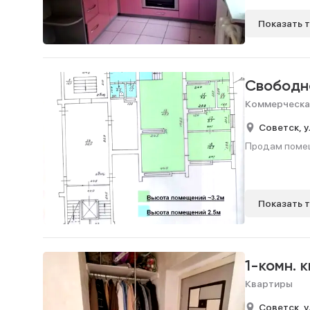
Показать 
Свободн
Коммерческа
Советск,
у
Продам помеще
Показать 
1-комн. 
Квартиры
Советск,
у