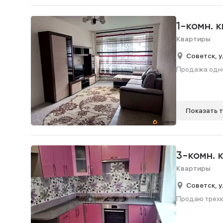
1-комн. 
Квартиры
Советск,
у
Продажа однок
Показать 
3-комн. 
Квартиры
Советск,
у
Продаю трехко