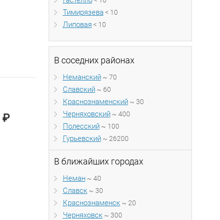
Гастелло
< 10
Тимирязева
< 10
Липовая
< 10
В соседних районах
Неманский
~ 70
Славский
~ 60
Краснознаменский
~ 30
Черняховский
~ 400
₽
0
Полесский
~ 100
Гурьевский
~ 26200
В ближайших городах
Неман
~ 40
Славск
~ 30
Краснознаменск
~ 20
Черняховск
~ 300