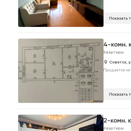
Показать 
4-комн.
Квартиры
Советск,
у
Продается чет
Показать 
2-комн. 
Квартиры