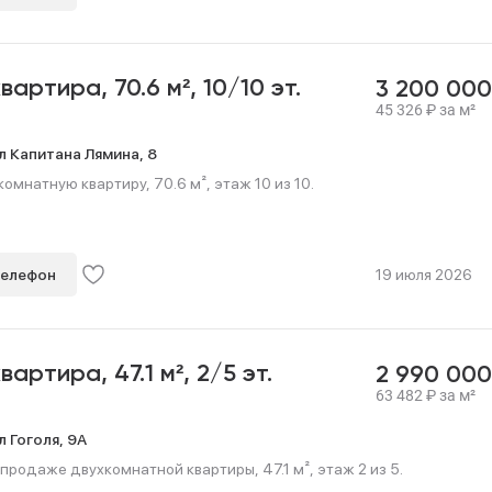
квартира,
70.6 м²,
10/10 эт.
3 200 00
45 326
₽
за м²
л Капитана Лямина,
8
омнатную квартиру, 70.6 м², этаж 10 из 10.
телефон
19 июля 2026
квартира,
47.1 м²,
2/5 эт.
2 990 00
63 482
₽
за м²
л Гоголя,
9А
продаже двухкомнатной квартиры, 47.1 м², этаж 2 из 5.