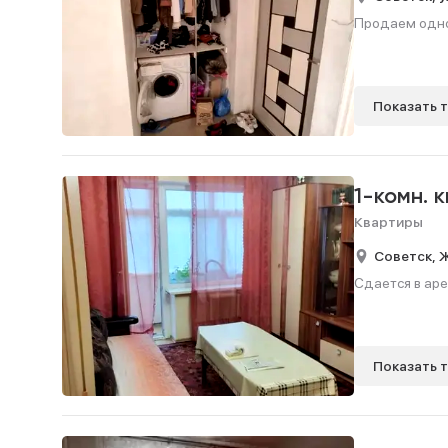
Продаем однок
Показать 
1-комн. 
Квартиры
Советск,
Ж
Сдается в аре
Показать 