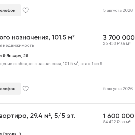
телефон
5 августа 2026
ого назначения,
101.5 м²
3 700 00
36 453
₽
за м²
я недвижимость
л 9 Января,
26
ние свободного назначения, 101.5 м², этаж 1 из 9.
телефон
5 августа 2026
квартира,
29.4 м²,
5/5 эт.
1 600 00
54 422
₽
за м²
л Гоголя,
9