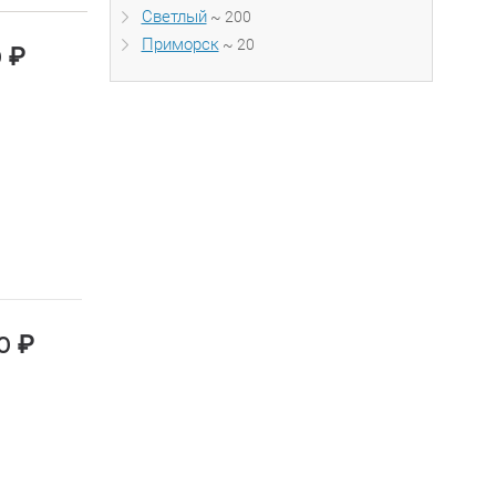
Светлый
~ 200
Приморск
~ 20
₽
0
₽
00