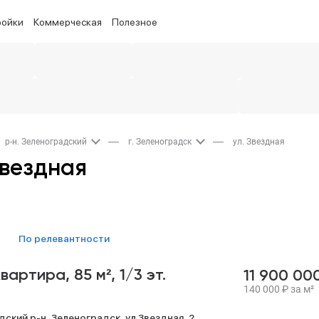
ройки
Коммерческая
Полезное
р-н. Зеленоградский
г. Зеленоградск
ул. Звездная
Звездная
по релевантности
квартира,
85 м²,
1/3 эт.
11 900 00
140 000
₽
за м²
дский р-н,
Зеленоградск,
ул Звездная,
2