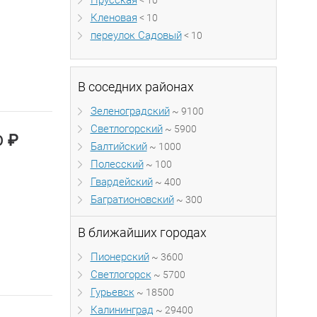
Прусская
< 10
Кленовая
< 10
переулок Садовый
< 10
В соседних районах
Зеленоградский
~ 9100
Светлогорский
~ 5900
₽
0
Балтийский
~ 1000
Полесский
~ 100
Гвардейский
~ 400
Багратионовский
~ 300
В ближайших городах
Пионерский
~ 3600
Светлогорск
~ 5700
Гурьевск
~ 18500
Калининград
~ 29400