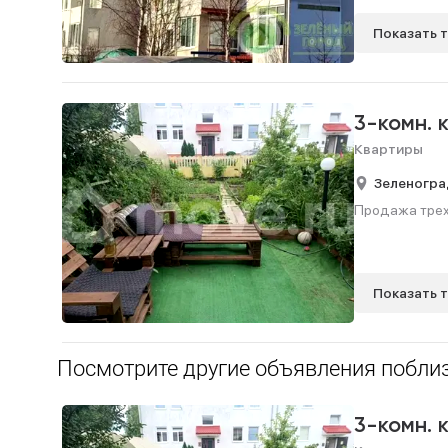
Показать 
3-комн. 
Квартиры
Зеленогра
Продажа трехк
Показать 
Посмотрите другие объявления поблиз
3-комн. 