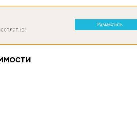
Разместить
бесплатно!
имости