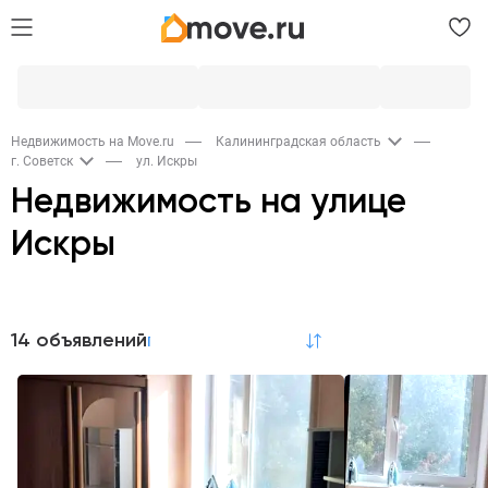
Недвижимость на Move.ru
Калининградская область
г. Советск
ул. Искры
Недвижимость на улице
Искры
Продажа
14 объявлений
по релевантности
Квартиры
Коммерческая
2
3
Аренда
Квартиры
Комнаты
Коммерческая
1
1
7