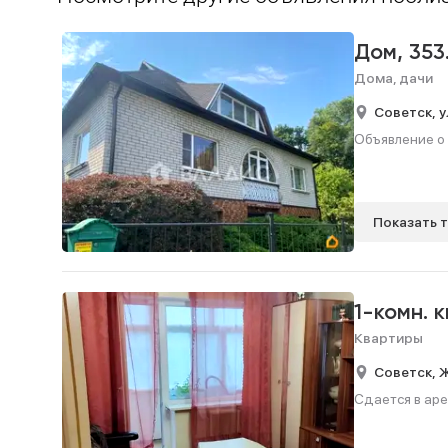
Дом,
353
Дома, дачи
Советск,
у
Объявление о 
Показать 
1-комн. 
Квартиры
Советск,
Ж
Сдается в аре