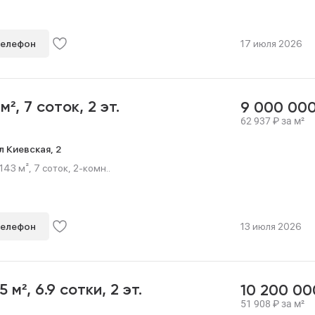
телефон
17 июля 2026
 м²,
7 соток,
2 эт.
9 000 00
62 937
₽
за м²
л Киевская,
2
43 м², 7 соток, 2-комн..
телефон
13 июля 2026
.5 м²,
6.9 сотки,
2 эт.
10 200 0
51 908
₽
за м²