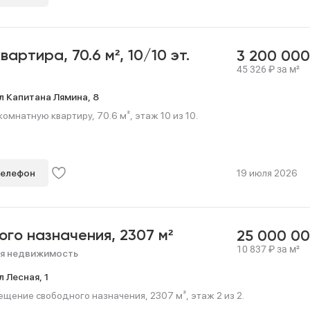
квартира,
70.6 м²,
10/10 эт.
3 200 00
45 326
₽
за м²
л Капитана Лямина,
8
омнатную квартиру, 70.6 м², этаж 10 из 10.
телефон
19 июля 2026
ого назначения,
2307 м²
25 000 0
10 837
₽
за м²
я недвижимость
л Лесная,
1
ение свободного назначения, 2307 м², этаж 2 из 2.