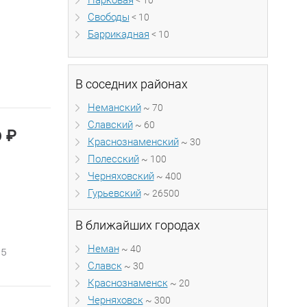
Парковая
< 10
Свободы
< 10
Баррикадная
< 10
В соседних районах
Неманский
~ 70
Славский
~ 60
₽
0
Краснознаменский
~ 30
Полесский
~ 100
Черняховский
~ 400
Гурьевский
~ 26500
В ближайших городах
Неман
~ 40
25
Славск
~ 30
Краснознаменск
~ 20
Черняховск
~ 300