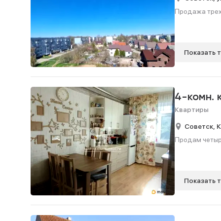
Продажа трехк
Показать 
4-комн.
Квартиры
Советск,
К
Продам четыре
Показать 