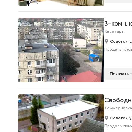
3-комн. 
Квартиры
Советск,
у
Продать трехк
Показать 
Свободн
Коммерческа
Советск,
у
Продаем помещ