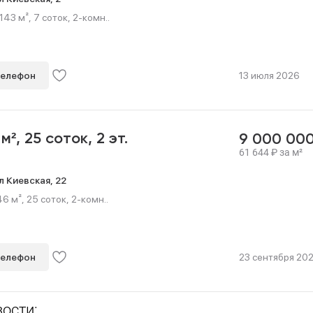
43 м², 7 соток, 2-комн..
телефон
13 июля 2026
 м²,
25 соток,
2 эт.
9 000 00
61 644
₽
за м²
л Киевская,
22
6 м², 25 соток, 2-комн..
телефон
23 сентября 20
ости: