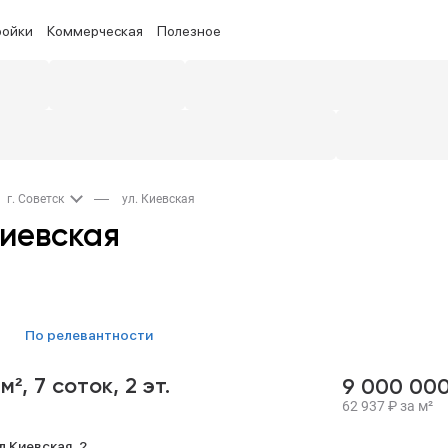
ройки
Коммерческая
Полезное
г. Советск
ул. Киевская
Киевская
по релевантности
 м²,
7 соток,
2 эт.
9 000 00
62 937
₽
за м²
л Киевская,
2