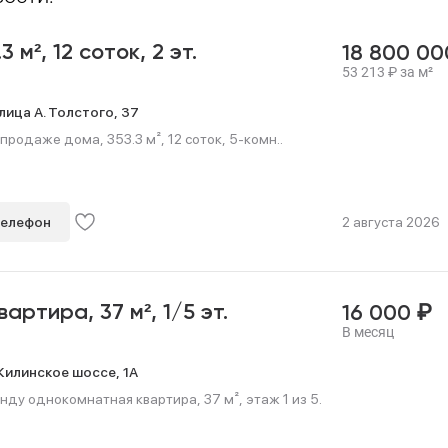
.3 м²,
12 соток,
2 эт.
18 800 0
53 213
₽
за м²
лица А. Толстого,
37
продаже дома, 353.3 м², 12 соток, 5-комн..
телефон
2 августа 2026
₽
квартира,
37 м²,
1/5 эт.
16 000
В месяц
илинское шоссе,
1А
нду однокомнатная квартира, 37 м², этаж 1 из 5.