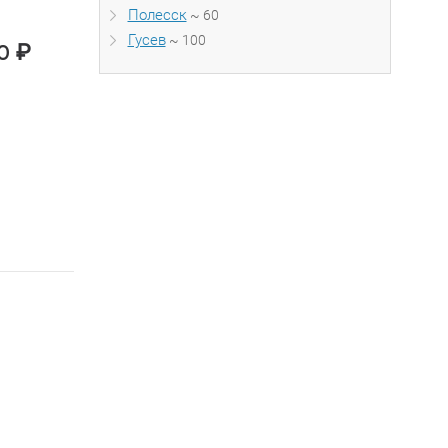
Полесск
~ 60
Гусев
~ 100
₽
00